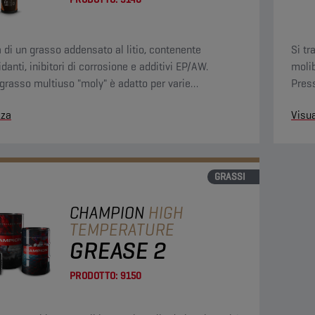
a di un grasso addensato al litio, contenente
Si tr
danti, inibitori di corrosione e additivi EP/AW.
molib
grasso multiuso "moly" è adatto per varie
Press
ioni.
e all
zza
Visua
GRASSI
CHAMPION
HIGH
TEMPERATURE
GREASE 2
PRODOTTO:
9150