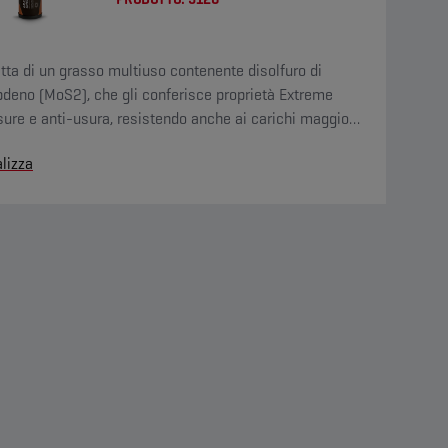
atta di un grasso multiuso contenente disolfuro di
deno (MoS2), che gli conferisce proprietà Extreme
ure e anti-usura, resistendo anche ai carichi maggiori
e violente sollecitazioni.
lizza