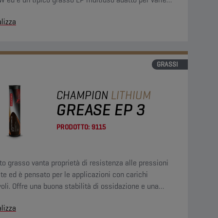
cazioni.
lizza
GRASSI
CHAMPION
LITHIUM
GREASE EP 3
PRODOTTO:
9115
o grasso vanta proprietà di resistenza alle pressioni
te ed è pensato per le applicazioni con carichi
oli. Offre una buona stabilità di ossidazione e una
 protezione contro l'usura, oltre ad assicurare una
lizza
ficazione prolungata.