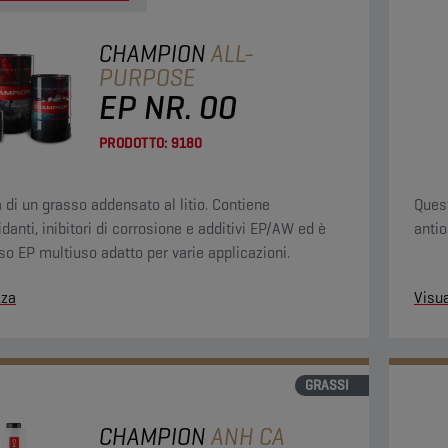
CHAMPION
ALL-
PURPOSE
EP NR. 00
PRODOTTO:
9180
a di un grasso addensato al litio. Contiene
Ques
danti, inibitori di corrosione e additivi EP/AW ed è
antio
so EP multiuso adatto per varie applicazioni.
zza
Visua
GRASSI
CHAMPION
ANH CA