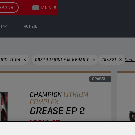
ENDITA
ITALIANO
I
NOTIZIE
RICOLTURA
COSTRUZIONI E MINERARIO
GRASSI
Cance
GRASSI
CHAMPION
LITHIUM
COMPLEX
GREASE EP 2
PRODOTTO:
9141