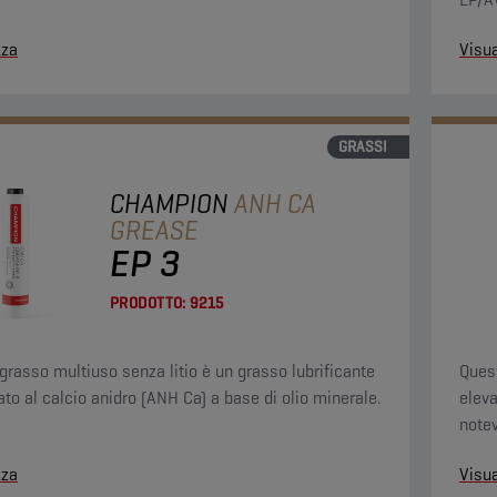
appli
zza
Visua
GRASSI
CHAMPION
ANH CA
GREASE
EP 3
PRODOTTO:
9215
grasso multiuso senza litio è un grasso lubrificante
Quest
to al calcio anidro (ANH Ca) a base di olio minerale.
eleva
notev
buona
zza
Visua
lubri