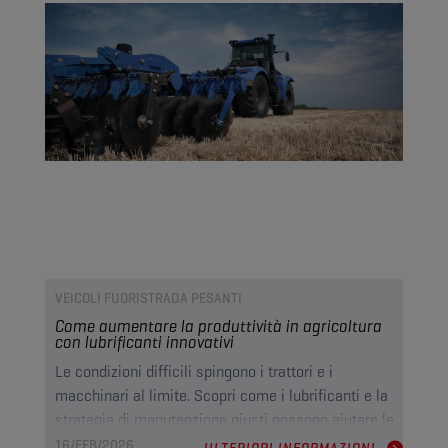
VEICOLI FUORISTRADA PESANTI
Come aumentare la produttività in agricoltura
con lubrificanti innovativi
Le condizioni difficili spingono i trattori e i
macchinari al limite. Scopri come i lubrificanti e la
strategia di manutenzione giusti possono aiutare le
flotte agricole a ridurre i tempi di fermo macchina,
16/FEB/2026