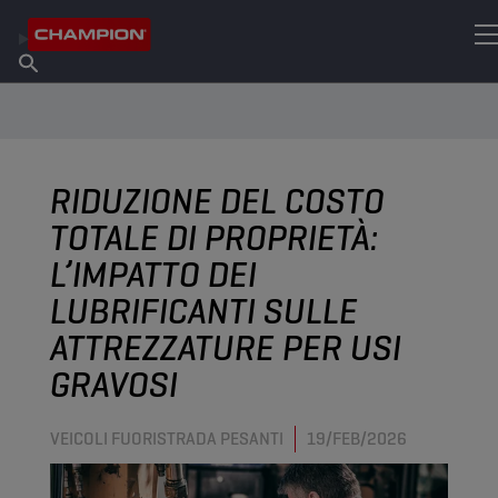
TROVA IL TUO LUBRIFICANTE
Trova un punto vendita
Informazioni su Champion
Prodotti
italiano
Notizie
RIDUZIONE DEL COSTO
TOTALE DI PROPRIETÀ:
L’IMPATTO DEI
LUBRIFICANTI SULLE
ATTREZZATURE PER USI
GRAVOSI
VEICOLI FUORISTRADA PESANTI
19/FEB/2026