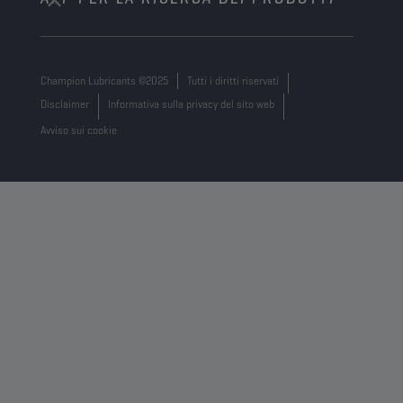
Georges Gilliotstraat, 52 2620 Hemiksem
Belgium
Champion Lubricants ©2025
Tutti i diritti riservati
Disclaimer
Informativa sulla privacy del sito web
Avviso sui cookie