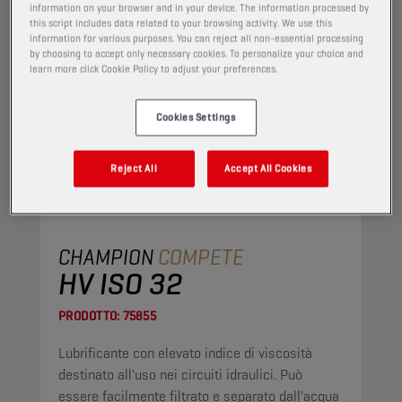
information on your browser and in your device. The information processed by
this script includes data related to your browsing activity. We use this
information for various purposes. You can reject all non-essential processing
by choosing to accept only necessary cookies. To personalize your choice and
learn more click Cookie Policy to adjust your preferences.
Cookies Settings
Reject All
Accept All Cookies
CHAMPION
COMPETE
HV ISO 32
PRODOTTO:
75855
Lubrificante con elevato indice di viscosità
destinato all'uso nei circuiti idraulici. Può
essere facilmente filtrato e separato dall'acqua