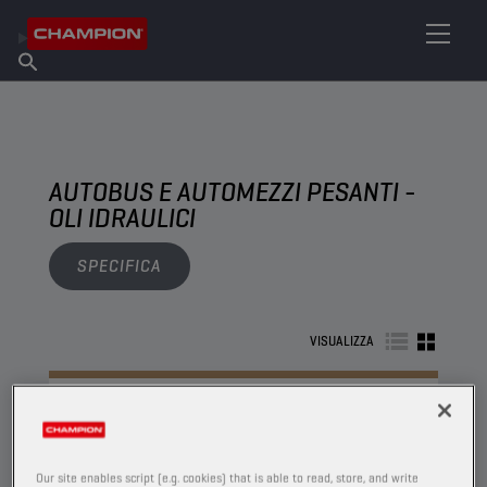
TROVA IL TUO LUBRIFICANTE
Trova un punto vendita
Informazioni su Champion
Prodotti
italiano
Notizie
AUTOBUS E AUTOMEZZI PESANTI -
OLI IDRAULICI
SPECIFICA
VISUALIZZA
OLI IDRAULICI
Our site enables script (e.g. cookies) that is able to read, store, and write