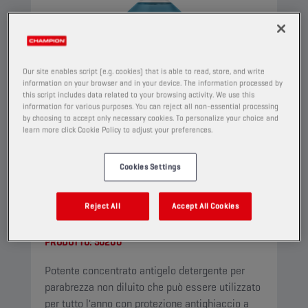
Our site enables script (e.g. cookies) that is able to read, store, and write
information on your browser and in your device. The information processed by
this script includes data related to your browsing activity. We use this
information for various purposes. You can reject all non-essential processing
by choosing to accept only necessary cookies. To personalize your choice and
learn more click Cookie Policy to adjust your preferences.
Cookies Settings
CHAMPION
WINDSCREEN
Reject All
Accept All Cookies
CONCENTRATE
PRODOTTO:
50200
Potente concentrato antigelo detergente per
parabrezza non diluito che può essere utilizzato
per tutto l'anno con protezione antighiaccio a