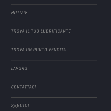
Technology
Agricoltura
NOTIZIE
Autovetture
Partnership nel motorsport
Giardinaggio
Motocicli
Dai slancio alla tua attività
Motocicli & Veicoli fuoristrada
TROVA IL TUO LUBRIFICANTE
Veicoli pesanti
Diventare distributore
Industria
TROVA UN PUNTO VENDITA
Motori marini
Altro
LAVORO
CONTATTACI
SEGUICI
info@championlubes.com