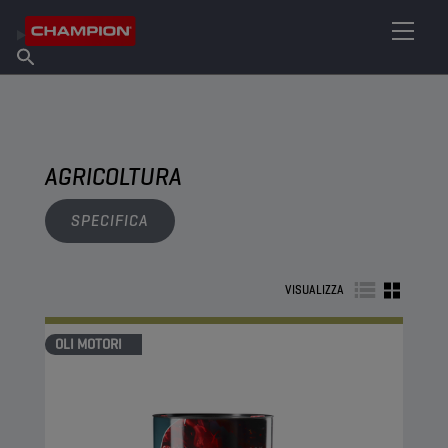
TROVA IL TUO LUBRIFICANTE
Trova un punto vendita
Informazioni su Champion
Prodotti
italiano
Notizie
AGRICOLTURA
SPECIFICA
VISUALIZZA
OLI MOTORI