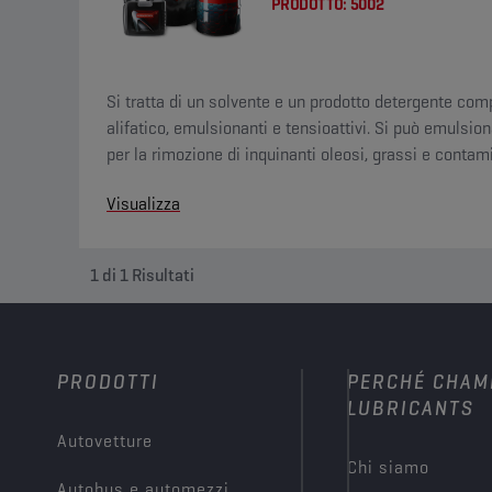
PRODOTTO:
5002
Si tratta di un solvente e un prodotto detergente co
alifatico, emulsionanti e tensioattivi. Si può emulsi
per la rimozione di inquinanti oleosi, grassi e contami
Visualizza
1
di
1
Risultati
PRODOTTI
PERCHÉ CHAM
LUBRICANTS
Autovetture
Chi siamo
Autobus e automezzi