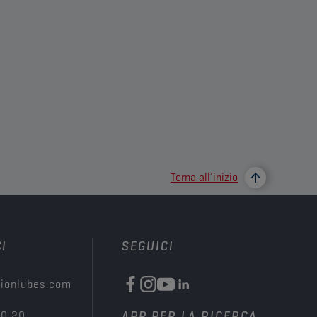
Torna all’inizio
I
SEGUICI
ionlubes.com
00 20
APP PER LA RICERCA