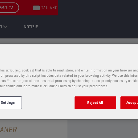
ENDITA
ITALIANO
I
NOTIZIE
MANUTENZIONE
MANUTENZIONE
les script (e.g. cookies) that is able to read, store, and write information on your browser and
on processed by this script includes data related to your browsing activity. We use this info
ses. You can reject all non-essential processing by choosing to accept only necessary cookie
our choice and learn more click Cookie Policy to adjust your preferences.
 Settings
Reject All
Accept 
LIQUIDI DI MANUTENZIONE
EANER