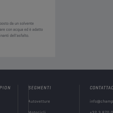
mposto da un solvente
onare con acqua ed è adatto
nanti dell'asfalto.
PION
SEGMENTI
CONTATTAC
Autovetture
info@champ
Motocicli
+32 3 870 