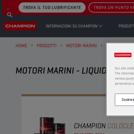
TROVA IL TUO LUBRIFICANTE
TROVA UN PUNTO V
INFORMAZIONI SU CHAMPION
PRODOTT
HOME
PRODOTTI
MOTORI MARINI
LIQUIDI DI 
MOTORI MARINI - LIQUIDI DI 
Our site enab
The informati
various purpo
personalize y
Cookies
CHAMPION
COLDCL