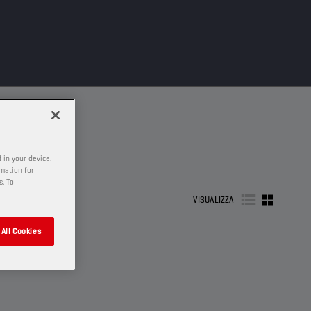
 in your device.
rmation for
s. To
VISUALIZZA
All Cookies