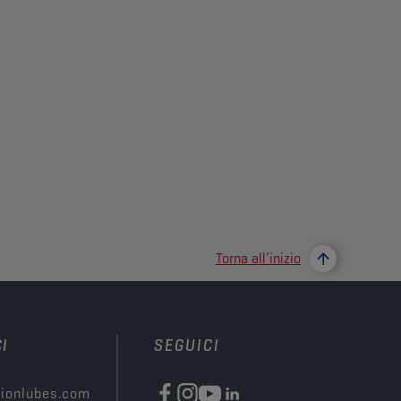
Torna all’inizio
I
SEGUICI
ionlubes.com