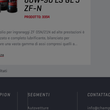
ZF-N
PRODOTTO:
3354
olio per ingranaggi ZF 05N/21N ad alte prestazioni è
zato e completo lubrificante, bilanciato per
care una vasta gamma di assi compresi quelli a
nto limitato (LS) e gli ingranaggi ipoidi.
zza
ltati
PION
SEGMENTI
CONTATTAC
Autovetture
info@champ