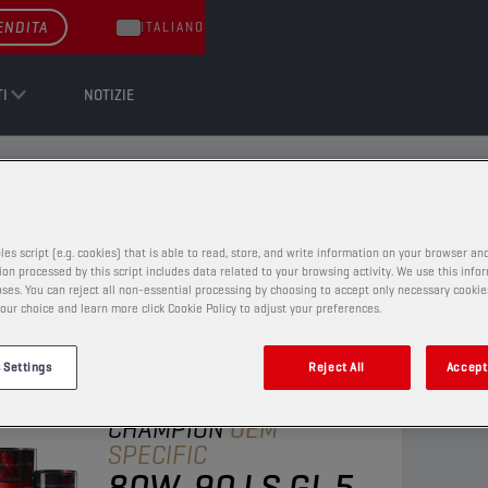
ENDITA
ITALIANO
I
NOTIZIE
MISSIONE MANUALE E ASSALE POSTERIORE
MISSIONE MANUALE E ASSALE POST
les script (e.g. cookies) that is able to read, store, and write information on your browser and
on processed by this script includes data related to your browsing activity. We use this info
ses. You can reject all non-essential processing by choosing to accept only necessary cookie
our choice and learn more click Cookie Policy to adjust your preferences.
 Settings
Reject All
Accept 
OLI PER TRASMISSIONE MANUALE E
ASSALE POSTERIORE
CHAMPION
OEM
SPECIFIC
80W-90 LS GL 5