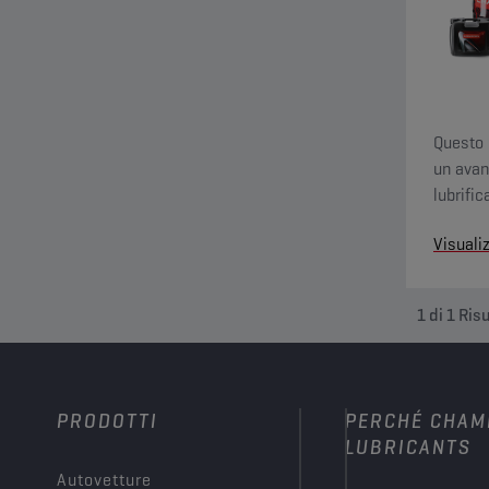
Questo 
un avan
lubrifi
slittame
Visuali
1
di
1
Risu
PRODOTTI
PERCHÉ CHAM
LUBRICANTS
Autovetture