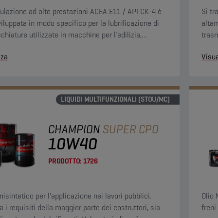
ulazione ad alte prestazioni ACEA E11 / API CK-4 è
Si tr
viluppata in modo specifico per la lubrificazione di
altam
hiature utilizzate in macchine per l’edilizia,
trasm
ltura e i lavori pubblici.
tratto
zza
Visua
LIQUIDI MULTIFUNZIONALI (STOU/MC)
CHAMPION
SUPER CPO
10W40
PRODOTTO:
1726
isintetico per l'applicazione nei lavori pubblici.
Olio 
 i requisiti della maggior parte dei costruttori, sia
freni