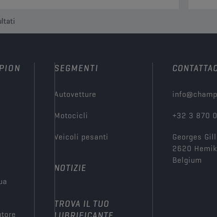
ltati
PION
SEGMENTI
CONTATTAC
Autovetture
info@champ
Motocicli
+32 3 870 
Veicoli pesanti
Georges Gill
2620 Hemi
Belgium
NOTIZIE
tua
TROVA IL TUO
utore
LUBRIFICANTE