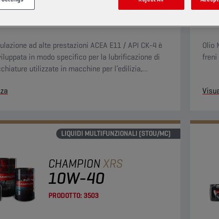
PRODOTTO:
3501
ulazione ad alte prestazioni ACEA E11 / API CK-4 è
Olio 
viluppata in modo specifico per la lubrificazione di
freni
hiature utilizzate in macchine per l’edilizia,
ltura e i lavori pubblici.
zza
Visua
LIQUIDI MULTIFUNZIONALI (STOU/MC)
CHAMPION
XRS
10W-40
PRODOTTO:
3503