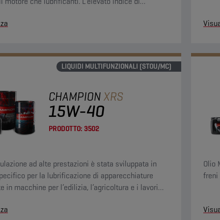
 motore che lubrificanti. L'elevato indice di
à consente l'uso in tutte le condizioni climatiche.
zza
Visua
LIQUIDI MULTIFUNZIONALI (STOU/MC)
CHAMPION
XRS
15W-40
PRODOTTO:
3502
ulazione ad alte prestazioni è stata sviluppata in
Olio 
ecifico per la lubrificazione di apparecchiature
freni
te in macchine per l’edilizia, l’agricoltura e i lavori
.
zza
Visua