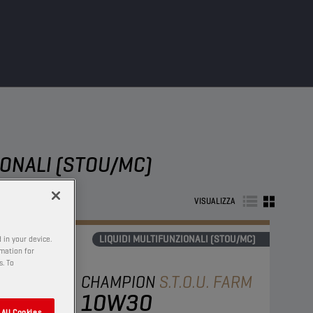
IONALI (STOU/MC)
VISUALIZZA
LIQUIDI MULTIFUNZIONALI (STOU/MC)
 in your device.
rmation for
s. To
CHAMPION
S.T.O.U. FARM
10W30
All Cookies