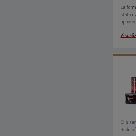
La form
stata s
apparecc
l’agrico
Visuali
Olio sem
Soddisfa