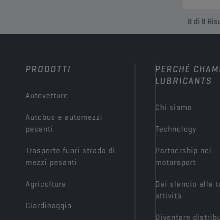
8
di
8
Risu
PRODOTTI
PERCHÉ CHAM
LUBRICANTS
Autovetture
Chi siamo
Autobus e automezzi
pesanti
Technology
Trasporto fuori strada di
Partnership nel
mezzi pesanti
motorsport
Agricoltura
Dai slancio alla 
attività
Giardinaggio
Diventare distrib