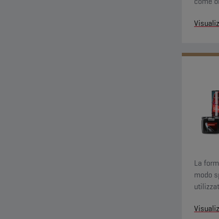
come oli
viscosit
Visuali
La form
modo sp
utilizza
pubblici
Visuali