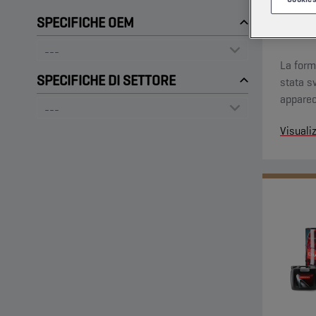
SPECIFICHE OEM
La form
SPECIFICHE DI SETTORE
stata s
apparecc
l’agrico
Visuali