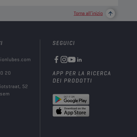
Torna all’inizio
I
SEGUICI
ionlubes.com
00 20
APP PER LA RICERCA
DEI PRODOTTI
iotstraat, 52
ksem