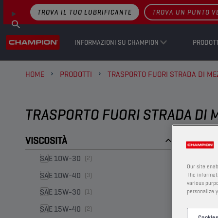
TROVA IL TUO LUBRIFICANTE
TROVA UN PUNTO V
INFORMAZIONI SU CHAMPION
PRODOTT
HOME
PRODOTTI
TRASPORTO FUORI STRADA DI MEZ
TRASPORTO FUORI STRADA DI M
VISCOSITÀ
SAE 10W-30
(2)
Our site enab
SAE 10W-40
(3)
The informati
various purpo
SAE 15W-30
(1)
personalize y
SAE 15W-40
(2)
Cookies