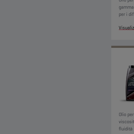
gamma d
per i di
funziona
Visuali
Olio pe
viscosi
fluidit