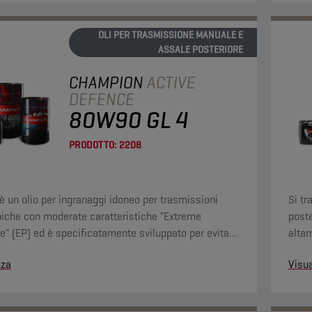
OLI PER TRASMISSIONE MANUALE E
ASSALE POSTERIORE
CHAMPION
ACTIVE
DEFENCE
80W90 GL 4
PRODOTTO:
2208
è un olio per ingranaggi idoneo per trasmissioni
Si tr
che con moderate caratteristiche "Extreme
poste
e" (EP) ed è specificatamente sviluppato per evitare
altam
osione delle leghe in rame.
che r
zza
Visua