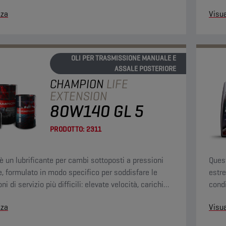
ll'olio e agli ingranaggi del cambio.
impre
zza
Visua
OLI PER TRASMISSIONE MANUALE E
ASSALE POSTERIORE
CHAMPION
LIFE
EXTENSION
80W140 GL 5
PRODOTTO:
2311
è un lubrificante per cambi sottoposti a pressioni
Quest
, formulato in modo specifico per soddisfare le
estre
ni di servizio più difficili: elevate velocità, carichi
condi
sti e coppie elevate a bassa velocità.
impre
zza
Visua