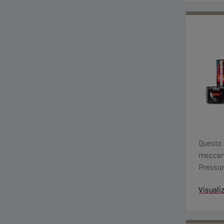
Questo 
meccani
Pressur
la corr
Visuali