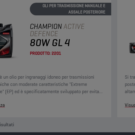
OLI PER TRASMISSIONE MANUALE E
ASSALE POSTERIORE
CHAMPION
ACTIVE
DEFENCE
80W GL 4
PRODOTTO:
2201
è un olio per ingranaggi idoneo per trasmissioni
Si tr
che con moderate caratteristiche "Extreme
poste
e" (EP) ed è specificatamente sviluppato per evitare
altam
osione delle leghe in rame.
che r
zza
Visua
isultati