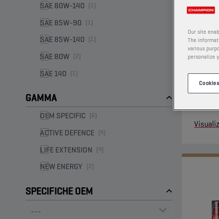
SAE 80W-140
(1)
SAE 85W-90
(1)
Our site enab
SAE 85W-140
(1)
The informati
various purpo
SAE 80W
(2)
personalize y
SAE 140
(1)
Questo 
Cookies
trasmis
GAMMA
stato s
differen
OEM SPECIFIC
(6)
Visuali
ACTIVE DEFENCE
(4)
LIFE EXTENSION
(4)
NEW ENERGY
(2)
SPECIFICHE OEM