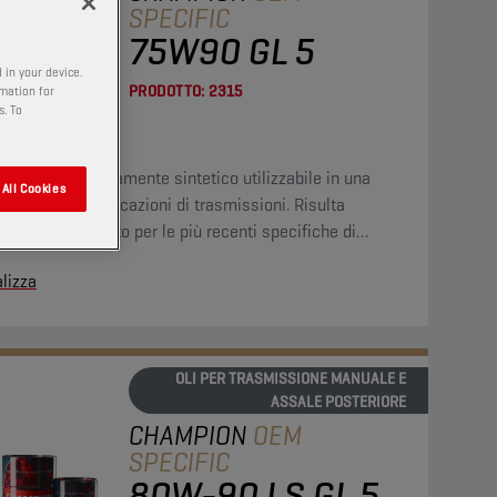
SPECIFIC
75W90 GL 5
 in your device.
PRODOTTO:
2315
rmation for
s. To
ficante completamente sintetico utilizzabile in una
All Cookies
 gamma di applicazioni di trasmissioni. Risulta
colarmente adatto per le più recenti specifiche di
osi costruttori di componenti per impieghi gravosi.
lizza
OLI PER TRASMISSIONE MANUALE E
ASSALE POSTERIORE
CHAMPION
OEM
SPECIFIC
80W-90 LS GL 5