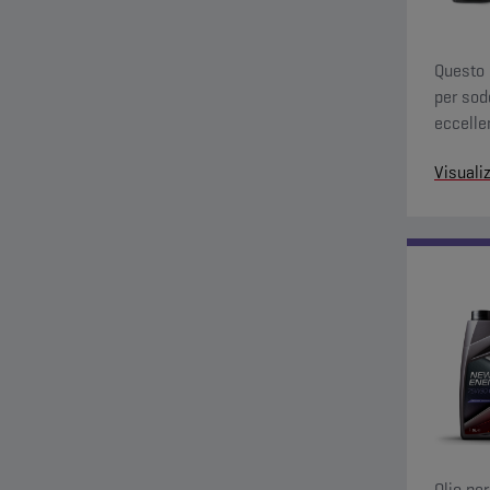
Questo 
per sod
eccellen
difficil
Visuali
Olio pe