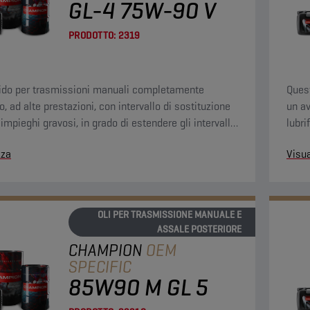
GL-4 75W-90 V
PRODOTTO:
2319
uido per trasmissioni manuali completamente
Quest
o, ad alte prestazioni, con intervallo di sostituzione
un av
impieghi gravosi, in grado di estendere gli intervalli
lubri
io dell’olio fino a 800.000 chilometri.
slitt
zza
Visua
OLI PER TRASMISSIONE MANUALE E
ASSALE POSTERIORE
CHAMPION
OEM
SPECIFIC
85W90 M GL 5