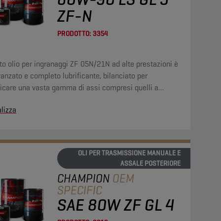
ZF-N
PRODOTTO:
3354
o olio per ingranaggi ZF 05N/21N ad alte prestazioni è
anzato e completo lubrificante, bilanciato per
ficare una vasta gamma di assi compresi quelli a
amento limitato (LS) e gli ingranaggi ipoidi.
lizza
OLI PER TRASMISSIONE MANUALE E
ASSALE POSTERIORE
CHAMPION
OEM
SPECIFIC
SAE 80W ZF GL 4