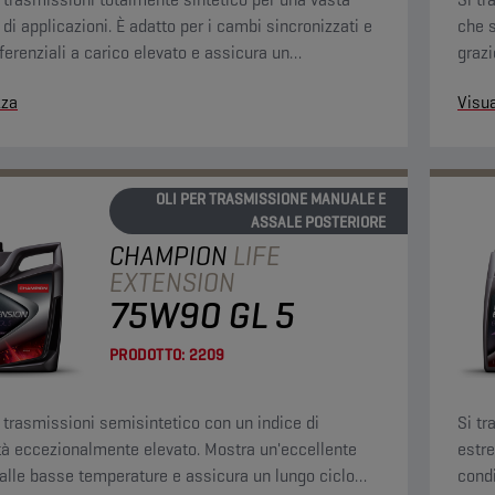
i applicazioni. È adatto per i cambi sincronizzati e
che s
fferenziali a carico elevato e assicura un
grazi
mento perfetto nelle condizioni più difficili.
carat
zza
Visua
l'oss
OLI PER TRASMISSIONE MANUALE E
ASSALE POSTERIORE
CHAMPION
LIFE
EXTENSION
75W90 GL 5
PRODOTTO:
2209
r trasmissioni semisintetico con un indice di
Si tr
tà eccezionalmente elevato. Mostra un'eccellente
estre
à alle basse temperature e assicura un lungo ciclo
condi