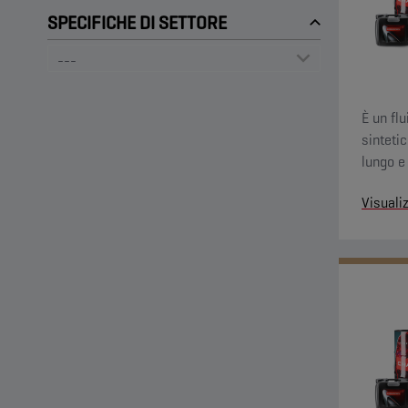
SPECIFICHE DI SETTORE
È un fl
sintetic
lungo e 
di camb
Visuali