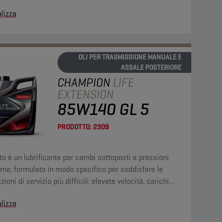
visti e coppie elevate a bassa velocità.
lizza
OLI PER TRASMISSIONE MANUALE E
ASSALE POSTERIORE
CHAMPION
LIFE
EXTENSION
85W140 GL 5
PRODOTTO:
2309
o è un lubrificante per cambi sottoposti a pressioni
me, formulato in modo specifico per soddisfare le
zioni di servizio più difficili: elevate velocità, carichi
visti e coppie elevate a bassa velocità.
lizza