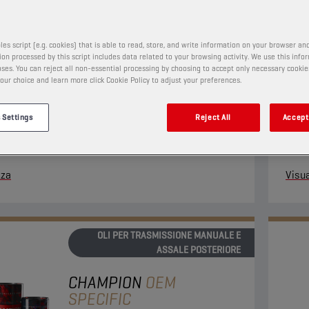
75W-85 FE LS GL
5
les script (e.g. cookies) that is able to read, store, and write information on your browser and
on processed by this script includes data related to your browsing activity. We use this info
PRODOTTO:
2318
ses. You can reject all non-essential processing by choosing to accept only necessary cookie
our choice and learn more click Cookie Policy to adjust your preferences.
olio di alta qualità, completamente sintetico, per
Lubri
 Settings
Reject All
Accept 
sioni SAE 75W-85 a slittamento limitato (LS) è
vasta
viluppato appositamente per trasmissioni manuali e
parti
ziali (LS e non LS).
numer
zza
Visua
OLI PER TRASMISSIONE MANUALE E
ASSALE POSTERIORE
CHAMPION
OEM
SPECIFIC