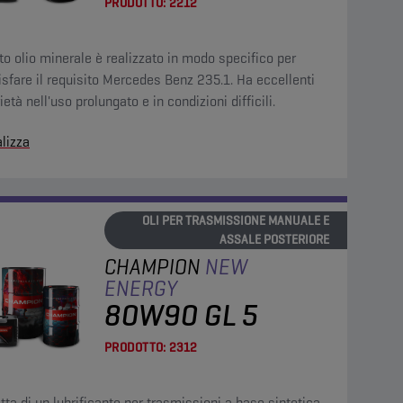
PRODOTTO:
2212
o olio minerale è realizzato in modo specifico per
sfare il requisito Mercedes Benz 235.1. Ha eccellenti
ietà nell'uso prolungato e in condizioni difficili.
lizza
OLI PER TRASMISSIONE MANUALE E
ASSALE POSTERIORE
CHAMPION
NEW
ENERGY
80W90 GL 5
PRODOTTO:
2312
atta di un lubrificante per trasmissioni a base sintetica,