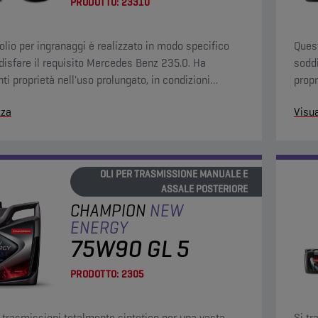
PRODOTTO:
23310
olio per ingranaggi è realizzato in modo specifico
Quest
disfare il requisito Mercedes Benz 235.0. Ha
soddi
ti proprietà nell'uso prolungato, in condizioni
propr
i e alle alte temperature.
zza
Visua
OLI PER TRASMISSIONE MANUALE E
ASSALE POSTERIORE
CHAMPION
NEW
ENERGY
75W90 GL 5
PRODOTTO:
2305
r trasmissioni totalmente sintetico per una vasta
Si tr