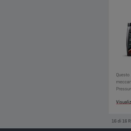
Questo 
meccani
Pressur
la corr
Visuali
16
di
16
R