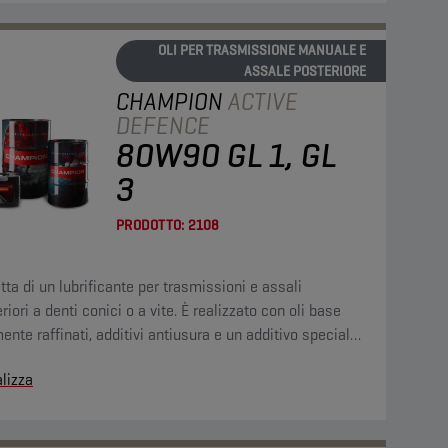
OLI PER TRASMISSIONE MANUALE E
ASSALE POSTERIORE
CHAMPION
ACTIVE
DEFENCE
80W90 GL 1, GL
3
PRODOTTO:
2108
atta di un lubrificante per trasmissioni e assali
riori a denti conici o a vite. È realizzato con oli base
ente raffinati, additivi antiusura e un additivo speciale
iduce il punto di scorrimento.
lizza