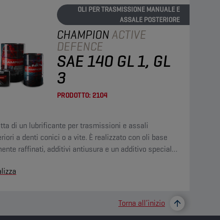
OLI PER TRASMISSIONE MANUALE E
ASSALE POSTERIORE
CHAMPION
ACTIVE
DEFENCE
SAE 140 GL 1, GL
3
PRODOTTO:
2104
atta di un lubrificante per trasmissioni e assali
riori a denti conici o a vite. È realizzato con oli base
ente raffinati, additivi antiusura e un additivo speciale
iduce il punto di scorrimento.
lizza
Torna all’inizio