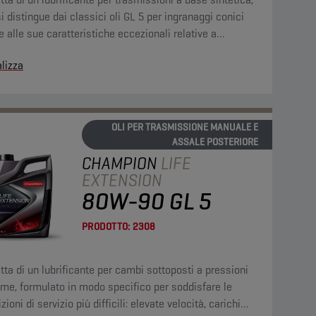
i distingue dai classici oli GL 5 per ingranaggi conici
e alle sue caratteristiche eccezionali relative a
tere multifunzionale, stabilità termica e contro
lizza
idazione.
OLI PER TRASMISSIONE MANUALE E
ASSALE POSTERIORE
CHAMPION
LIFE
EXTENSION
80W-90 GL 5
PRODOTTO:
2308
atta di un lubrificante per cambi sottoposti a pressioni
me, formulato in modo specifico per soddisfare le
zioni di servizio più difficili: elevate velocità, carichi