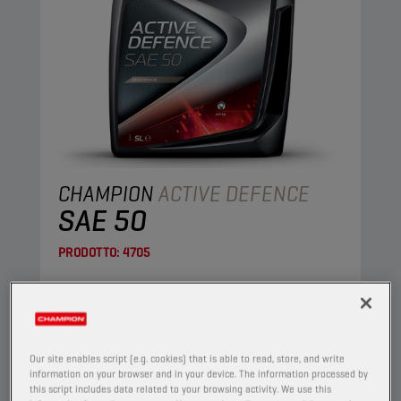
CHAMPION
ACTIVE DEFENCE
SAE 50
PRODOTTO:
4705
Questo è un olio minerale realizzato con oli
base altamente raffinati.
Visualizza
Our site enables script (e.g. cookies) that is able to read, store, and write
information on your browser and in your device. The information processed by
this script includes data related to your browsing activity. We use this