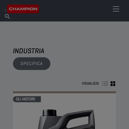
TROVA IL TUO LUBRIFICANTE
Trova un punto vendita
Informazioni su Champion
Prodotti
italiano
Notizie
INDUSTRIA
SPECIFICA
VISUALIZZA
OLI MOTORI