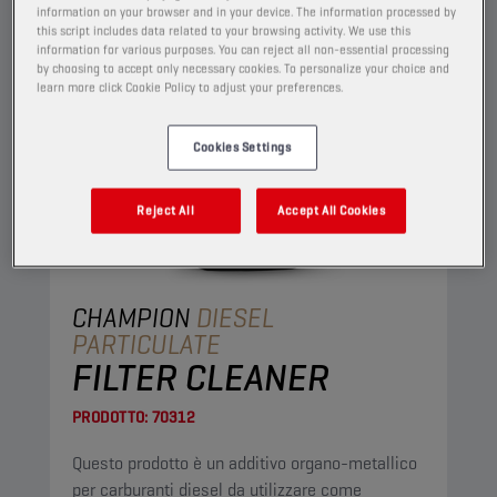
information on your browser and in your device. The information processed by
this script includes data related to your browsing activity. We use this
information for various purposes. You can reject all non-essential processing
by choosing to accept only necessary cookies. To personalize your choice and
learn more click Cookie Policy to adjust your preferences.
Cookies Settings
Reject All
Accept All Cookies
CHAMPION
DIESEL
PARTICULATE
FILTER CLEANER
PRODOTTO:
70312
Questo prodotto è un additivo organo-metallico
per carburanti diesel da utilizzare come