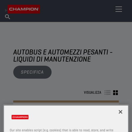
TROVA IL TUO LUBRIFICANTE
Trova un punto vendita
Informazioni su Champion
Prodotti
italiano
Notizie
AUTOBUS E AUTOMEZZI PESANTI -
LIQUIDI DI MANUTENZIONE
SPECIFICA
VISUALIZZA
LIQUIDI DI MANUTENZIONE
Our site enables script (e.g. cookies) that is able to read, store, and write