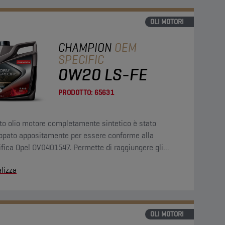
OLI MOTORI
CHAMPION
OEM
SPECIFIC
0W20 LS-FE
PRODOTTO:
65631
to olio motore completamente sintetico è stato
uppato appositamente per essere conforme alla
fica Opel OV0401547. Permette di raggiungere gli
tivi di risparmio di carburante prestabiliti e mantiene il
lizza
e pulito e protetto.
OLI MOTORI