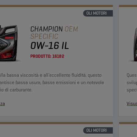
OLI MOTORI
CHAMPION
OEM
SPECIFIC
0W-16 IL
PRODOTTO:
16182
lla bassa viscosità e all’eccellente fluidità, questo
Ques
rantisce bassa usura, basse emissioni e un notevole
svil
io di carburante.
speci
obiet
zza
Visua
motor
OLI MOTORI