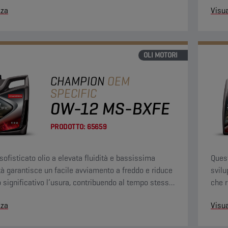
zza
Visua
OLI MOTORI
CHAMPION
OEM
SPECIFIC
0W-12 MS-BXFE
PRODOTTO:
65659
sofisticato olio a elevata fluidità e bassissima
Ques
tà garantisce un facile avviamento a freddo e riduce
svilu
 significativo l’usura, contribuendo al tempo stesso
che 
ggiore risparmio di carburante.
zza
Visua