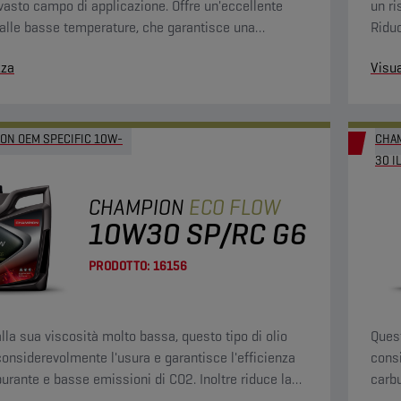
vasto campo di applicazione. Offre un'eccellente
un ri
à alle basse temperature, che garantisce una
Riduc
cazione immediata dopo l'avviamento, riducendo al
zza
Visua
l'usura. Grazie alla bassa viscosità, aumenta
enza del carburante.
ON OEM SPECIFIC 10W-
CHAM
30 I
CHAMPION
ECO FLOW
10W30 SP/RC G6
PRODOTTO:
16156
alla sua viscosità molto bassa, questo tipo di olio
Quest
considerevolmente l'usura e garantisce l'efficienza
consi
burante e basse emissioni di CO2. Inoltre riduce la
carbu
e e i depositi e mantiene pulito il motore.
fulig