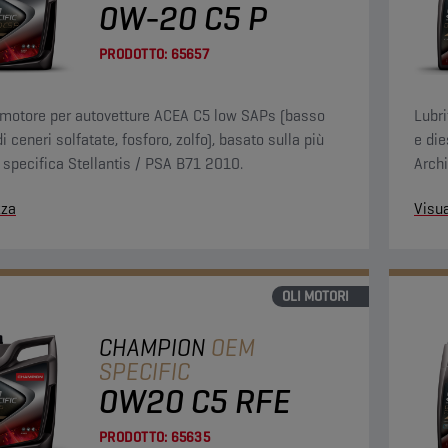
0W-20 C5 P
PRODOTTO:
65657
 motore per autovetture ACEA C5 low SAPs (basso
Lubr
i ceneri solfatate, fosforo, zolfo), basato sulla più
e die
 specifica Stellantis / PSA B71 2010.
Archi
ai 30
zza
Visua
un ol
OLI MOTORI
CHAMPION
OEM
SPECIFIC
0W20 C5 RFE
PRODOTTO:
65635