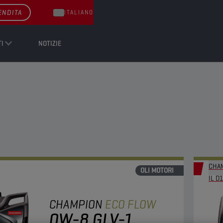
ENDITA
ITALIANO
I
NOTIZIE
CHAM
OLI MOTORI
IL D1
CHAMPION
ECO FLOW
0W-8 GLV-1