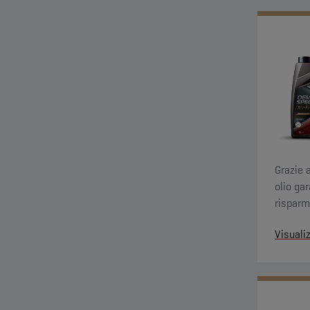
Grazie a
olio ga
risparm
Visuali