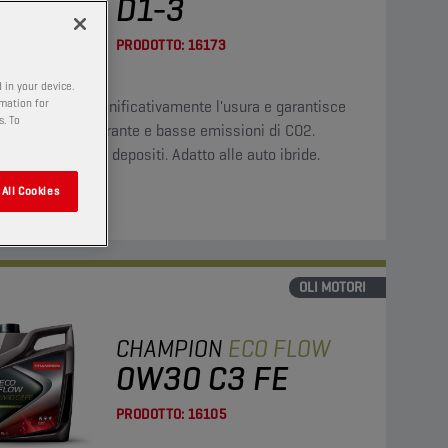
D1-3
PRODOTTO:
16173
 in your device.
rmation for
o olio riduce significativamente l'usura e garantisce
s. To
sparmio di carburante e basse emissioni di CO2.
e la fuliggine e i depositi. Adatto alle auto ibride.
All Cookies
lizza
OLI MOTORI
CHAMPION
ECO FLOW
0W30 C3 FE
PRODOTTO:
16105