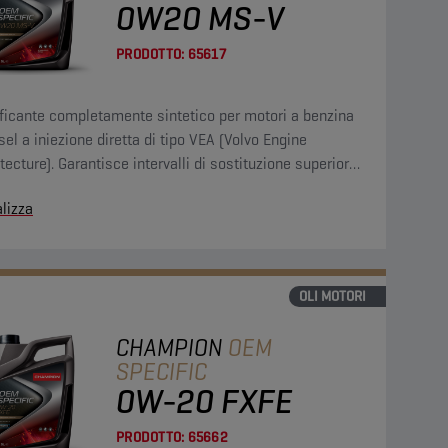
0W20 MS-V
PRODOTTO:
65617
ificante completamente sintetico per motori a benzina
sel a iniezione diretta di tipo VEA (Volvo Engine
tecture). Garantisce intervalli di sostituzione superiori
000 km. Risparmio di carburante del 3,4% rispetto a
lizza
io di riferimento.
OLI MOTORI
CHAMPION
OEM
SPECIFIC
0W-20 FXFE
PRODOTTO:
65662