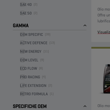
SAE 40
(2)
Olio mo
SAE 50
(2)
Offre u
lubrifi
GAMMA
bassa v
Visuali
OEM SPECIFIC
(39)
ACTIVE DEFENCE
(13)
NEW ENERGY
(11)
OEM LEVEL
(9)
ECO FLOW
(8)
PRO RACING
(4)
LIFE EXTENSION
(2)
RETRO FORMULA
(1)
Olio mo
SPECIFICHE OEM