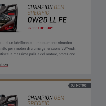
CHAMPION
OEM
SPECIFIC
0W20 LL FE
PRODOTTO:
65621
atta di un lubrificante completamente sintetico
ritto per i motori di ultima generazione VW/Audi.
tisce la massima pulizia del motore, protezione
usura, lunga durata e Fuel Economy.
lizza
OLI MOTORI
CHAMPION
OEM
SPECIFIC