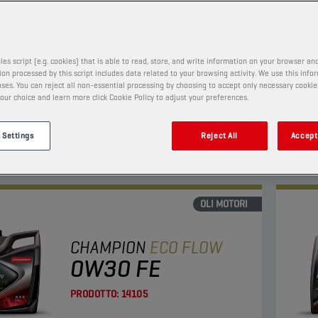
PRODOTTO:
65653
les script (e.g. cookies) that is able to read, store, and write information on your browser and
on processed by this script includes data related to your browsing activity. We use this info
bassissima viscosità con maggiore risparmio di
Quest
ses. You can reject all non-essential processing by choosing to accept only necessary cookie
nte e protezione LSPI.
un ri
our choice and learn more click Cookie Policy to adjust your preferences.
Riduc
 Settings
Reject All
Accept 
zza
Visua
OLI MOTORI
CHAMPION
ECO FLOW
0W30 FE
PRODOTTO:
14105