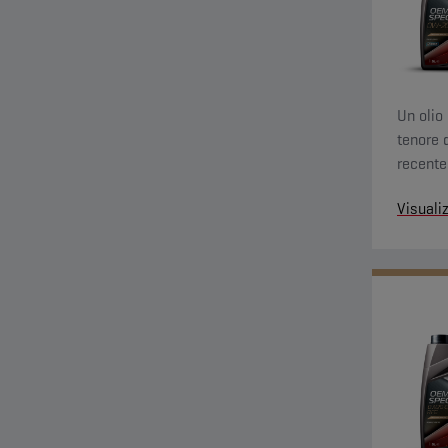
Un olio
tenore d
recente
Visuali