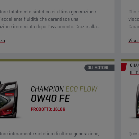
tore totalmente sintetico di ultima generazione.
Olio
n'eccellente fluidità che garantisce una
visco
cazione immediata dopo l'avviamento. Grazie alla
Garan
iscosità, aumenta l'efficienza del carburante.
agli 
zza
Visua
CHAM
OLI MOTORI
IL D1
CHAMPION
ECO FLOW
0W40 FE
PRODOTTO:
16106
tore interamente sintetico di ultima generazione,
Quest