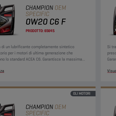
CHAMPION
OEM
SPECIFIC
0W20 C6 F
PRODOTTO:
65645
ta di un lubrificante completamente sintetico
Si tr
torio per i motori di ultima generazione che
presc
ono lo standard ACEA C6. Garantisce la massima
Garan
del motore, protezione dall'usura, lunga durata per
dall'
zza
Visua
re prestazioni paragonabili a quelle di un motore
OLI MOTORI
CHAMPION
OEM
SPECIFIC