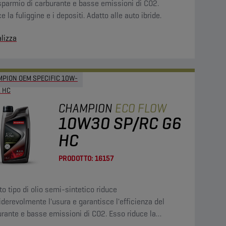
sparmio di carburante e basse emissioni di CO2.
e la fuliggine e i depositi. Adatto alle auto ibride.
lizza
PION OEM SPECIFIC 10W-
L HC
CHAMPION
ECO FLOW
10W30 SP/RC G6
HC
PRODOTTO:
16157
o tipo di olio semi-sintetico riduce
derevolmente l'usura e garantisce l'efficienza del
rante e basse emissioni di CO2. Esso riduce la
gine e i depositi e mantiene pulito il motore.