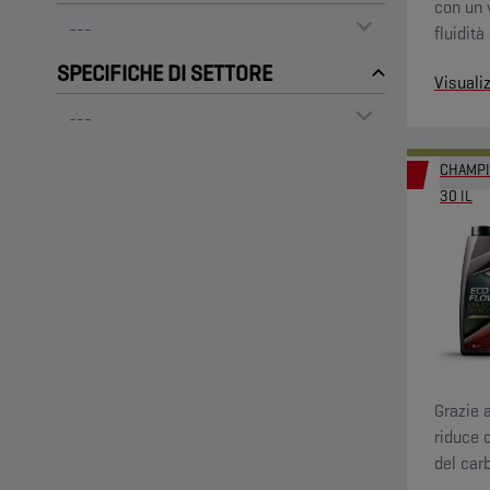
con un 
fluidit
lubrifi
SPECIFICHE DI SETTORE
Visuali
minimo 
l'effici
CHAMPI
30 IL
Grazie 
riduce 
del car
fuliggin