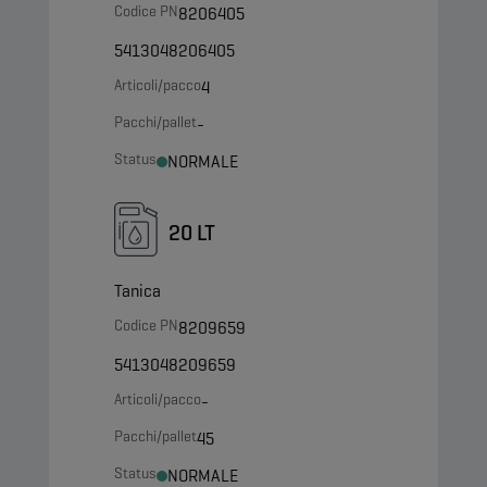
Codice PN
8206405
5413048206405
Articoli/pacco
4
Pacchi/pallet
-
Status
NORMALE
20 LT
Tanica
Codice PN
8209659
5413048209659
Articoli/pacco
-
Pacchi/pallet
45
Status
NORMALE