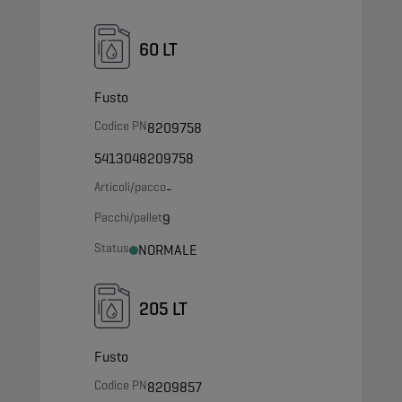
60 LT
Fusto
Codice PN
8209758
5413048209758
Articoli/pacco
-
Pacchi/pallet
9
Status
NORMALE
205 LT
Fusto
Codice PN
8209857