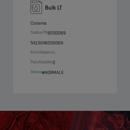
Bulk LT
Cisterna
Codice PN
8200069
5413048200069
Articoli/pacco
-
Pacchi/pallet
0
Status
NORMALE