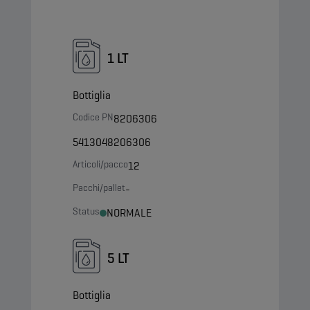
1 LT
Bottiglia
Codice PN
8206306
5413048206306
Articoli/pacco
12
Pacchi/pallet
-
Status
NORMALE
5 LT
Bottiglia