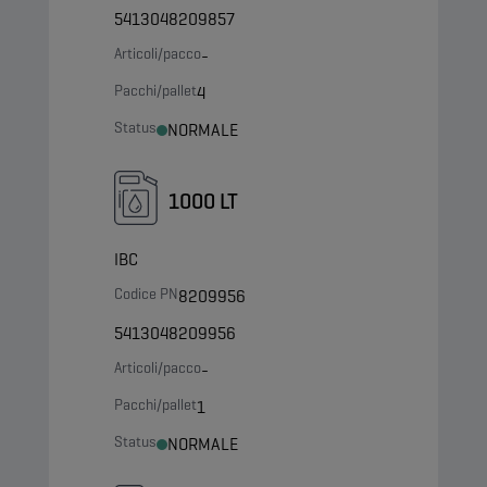
5413048209857
Articoli/pacco
-
Pacchi/pallet
4
Status
NORMALE
1000 LT
IBC
Codice PN
8209956
5413048209956
Articoli/pacco
-
Pacchi/pallet
1
Status
NORMALE