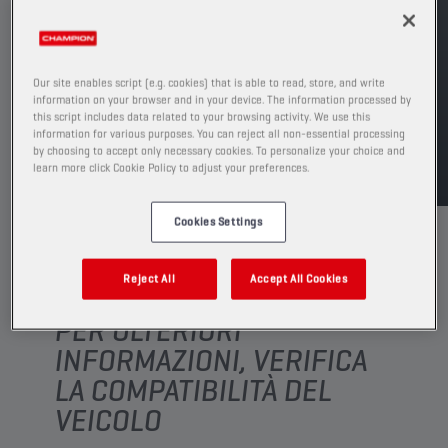
Guarda i formati e le confezioni disponibili
TROVA UN PUNTO VENDITA
Our site enables script (e.g. cookies) that is able to read, store, and write
information on your browser and in your device. The information processed by
this script includes data related to your browsing activity. We use this
TDS
MSDS
information for various purposes. You can reject all non-essential processing
by choosing to accept only necessary cookies. To personalize your choice and
learn more click Cookie Policy to adjust your preferences.
Cookies Settings
Reject All
Accept All Cookies
PER ULTERIORI
INFORMAZIONI, VERIFICA
LA COMPATIBILITÀ DEL
VEICOLO