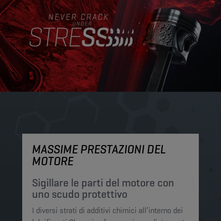
MASSIME PRESTAZIONI DEL
M
MOTORE
P
p
Sigillare le parti del motore con
uno scudo protettivo
I 
I diversi strati di additivi chimici all’interno dei
Ch