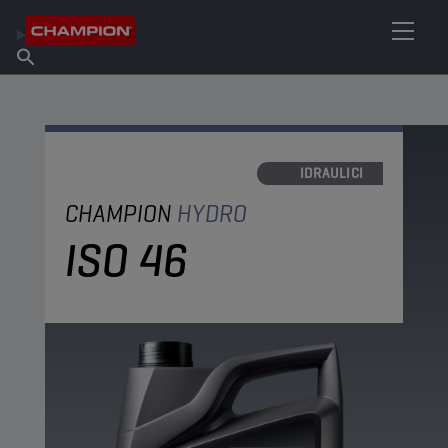
TROVA IL TUO LUBRIFICANTE
Trova un punto vendita
Informazioni su Champion
Prodotti
italiano
Notizie
OLI IDRAULICI
CHAMPION
HYDRO
ISO 46