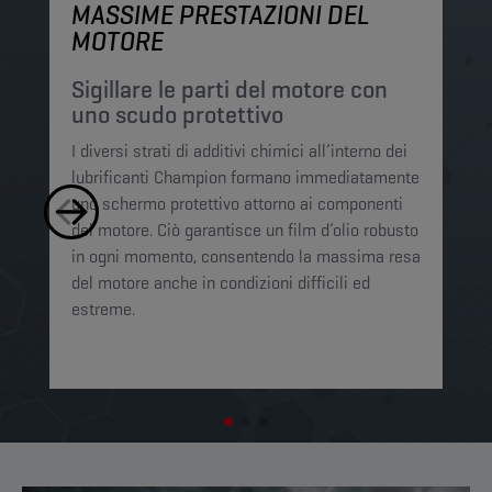
MASSIME PRESTAZIONI DEL
M
MOTORE
P
p
Sigillare le parti del motore con
uno scudo protettivo
I 
I diversi strati di additivi chimici all’interno dei
Ch
lubrificanti Champion formano immediatamente
mi
uno schermo protettivo attorno ai componenti
si
del motore. Ciò garantisce un film d’olio robusto
li
in ogni momento, consentendo la massima resa
mo
del motore anche in condizioni difficili ed
ot
estreme. ​​