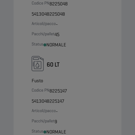
Codice PN
8225048
5413048225048
Articoli/pacco
-
Pacchi/pallet
45
Status
NORMALE
60 LT
Fusto
Codice PN
8225147
5413048225147
Articoli/pacco
-
Pacchi/pallet
9
Status
NORMALE