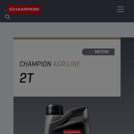
TROVA IL TUO LUBRIFICANTE
Trova un punto vendita
Informazioni su Champion
Prodotti
italiano
Notizie
OLI MOTORI
CHAMPION
AGRILINE
2T