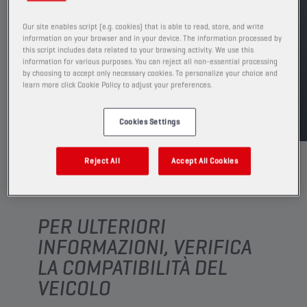
Guarda i formati e le confezioni disponibili
Our site enables script (e.g. cookies) that is able to read, store, and write
information on your browser and in your device. The information processed by
TROVA UN PUNTO VENDITA
this script includes data related to your browsing activity. We use this
information for various purposes. You can reject all non-essential processing
by choosing to accept only necessary cookies. To personalize your choice and
learn more click Cookie Policy to adjust your preferences.
TDS
MSDS
Cookies Settings
Reject All
Accept All Cookies
PER ULTERIORI
INFORMAZIONI, VERIFICA
LA COMPATIBILITÀ DEL
VEICOLO