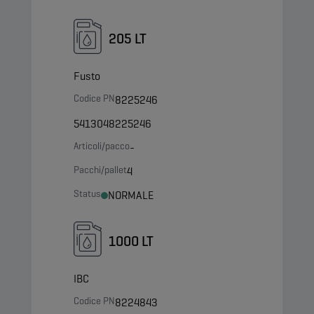
205 LT
Fusto
Codice PN
8225246
5413048225246
Articoli/pacco
-
Pacchi/pallet
4
Status
NORMALE
1000 LT
IBC
Codice PN
8224843