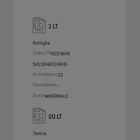
1 LT
Bottiglia
Codice PN
8224645
5413048224645
Articoli/pacco
12
Pacchi/pallet
-
Status
NORMALE
20 LT
Tanica