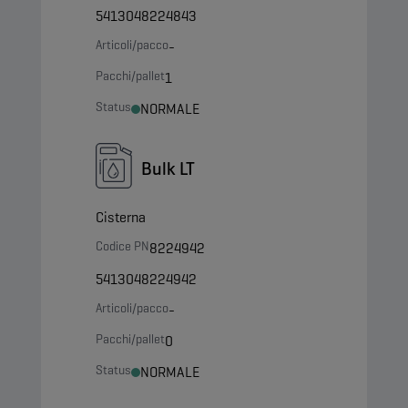
5413048224843
Articoli/pacco
-
Pacchi/pallet
1
Status
NORMALE
Bulk LT
Cisterna
Codice PN
8224942
5413048224942
Articoli/pacco
-
Pacchi/pallet
0
Status
NORMALE