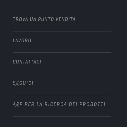
Veicoli pesanti
Diventare distributore
Industria
TROVA UN PUNTO VENDITA
Motori marini
Altro
LAVORO
CONTATTACI
SEGUICI
info@championlubes.com
+32 3 870 00 20
APP PER LA RICERCA DEI PRODOTTI
Georges Gilliotstraat, 52 2620 Hemiksem
Belgium