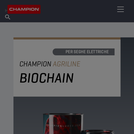
TROVA IL TUO LUBRIFICANTE
Trova un punto vendita
Informazioni su Champion
Prodotti
italiano
Notizie
OLI PER SEGHE ELETTRICHE
CHAMPION
AGRILINE
BIOCHAIN