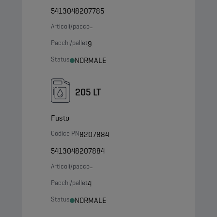
5413048207785
Articoli/pacco
-
Pacchi/pallet
9
Status
NORMALE
205 LT
Fusto
Codice PN
8207884
5413048207884
Articoli/pacco
-
Pacchi/pallet
4
Status
NORMALE