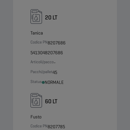
20 LT
Tanica
Codice PN
8207686
5413048207686
Articoli/pacco
-
Pacchi/pallet
45
Status
NORMALE
60 LT
Fusto
Codice PN
8207785