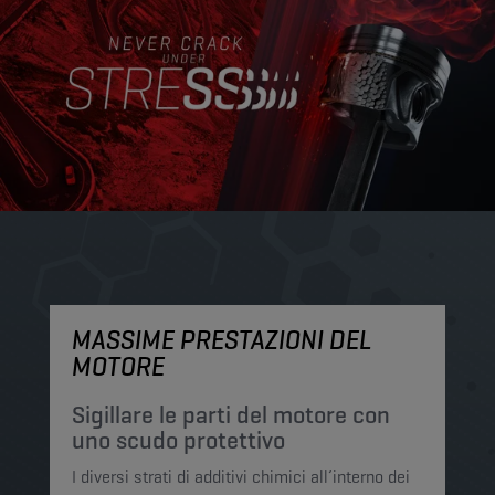
MASSIME PRESTAZIONI DEL
M
MOTORE
P
p
Sigillare le parti del motore con
uno scudo protettivo
I 
I diversi strati di additivi chimici all’interno dei
Ch