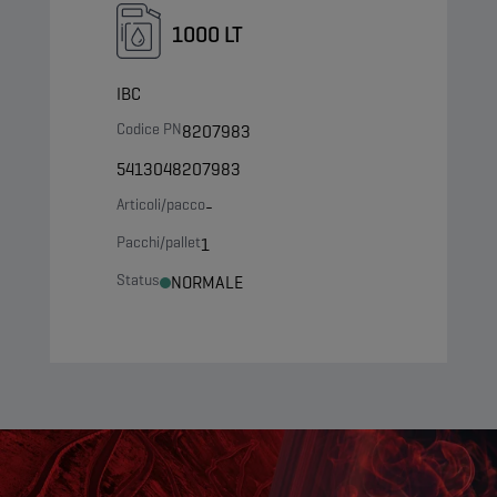
1000 LT
IBC
Codice PN
8207983
5413048207983
Articoli/pacco
-
Pacchi/pallet
1
Status
NORMALE