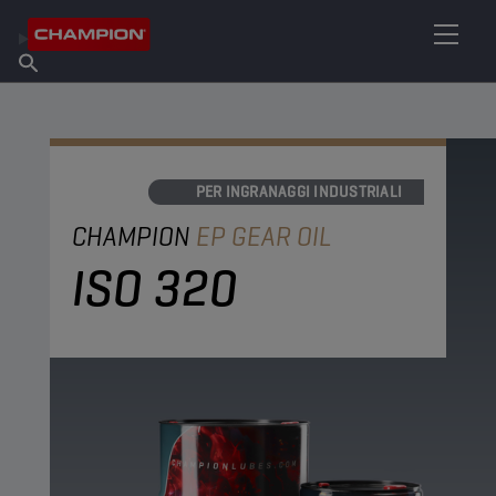
TROVA IL TUO LUBRIFICANTE
Trova un punto vendita
Informazioni su Champion
Prodotti
italiano
Notizie
OLI PER INGRANAGGI INDUSTRIALI
CHAMPION
EP GEAR OIL
ISO 320