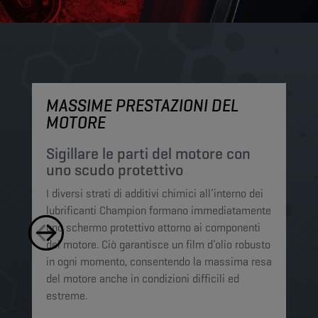
MASSIME PRESTAZIONI DEL
M
MOTORE
P
p
Sigillare le parti del motore con
uno scudo protettivo
I 
I diversi strati di additivi chimici all’interno dei
Ch
lubrificanti Champion formano immediatamente
mi
uno schermo protettivo attorno ai componenti
si
del motore. Ciò garantisce un film d’olio robusto
li
in ogni momento, consentendo la massima resa
mo
del motore anche in condizioni difficili ed
ot
estreme. ​​