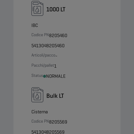
1000 LT
IBC
Codice PN
8205460
5413048205460
Articoli/pacco
-
Pacchi/pallet
1
Status
NORMALE
Bulk LT
Cisterna
Codice PN
8205569
5413048205569