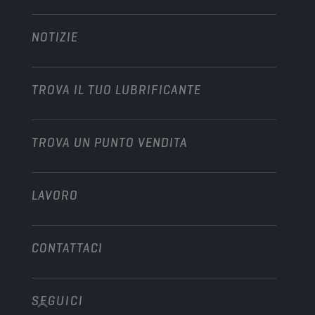
Technology
Agricoltura
NOTIZIE
Autovetture
Partnership nel motorsport
Giardinaggio
Motocicli
Dai slancio alla tua attività
Motocicli & Veicoli fuoristrada
TROVA IL TUO LUBRIFICANTE
Veicoli pesanti
Diventare distributore
Industria
TROVA UN PUNTO VENDITA
Motori marini
Altro
LAVORO
CONTATTACI
SEGUICI
info@championlubes.com