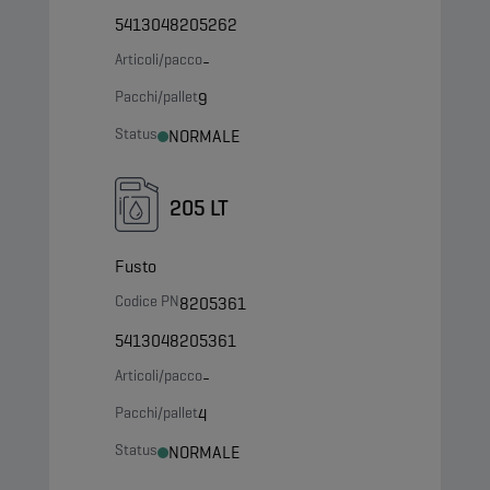
5413048205262
Articoli/pacco
-
Pacchi/pallet
9
Status
NORMALE
205 LT
Fusto
Codice PN
8205361
5413048205361
Articoli/pacco
-
Pacchi/pallet
4
Status
NORMALE