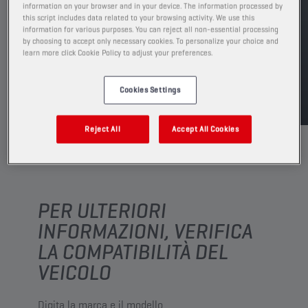
information on your browser and in your device. The information processed by
this script includes data related to your browsing activity. We use this
TROVA UN PUNTO VENDITA
information for various purposes. You can reject all non-essential processing
by choosing to accept only necessary cookies. To personalize your choice and
learn more click Cookie Policy to adjust your preferences.
TDS
MSDS
Cookies Settings
Reject All
Accept All Cookies
PER ULTERIORI
INFORMAZIONI, VERIFICA
LA COMPATIBILITÀ DEL
VEICOLO
Digita la marca e il modello