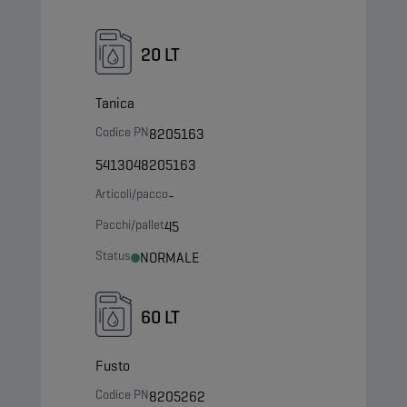
20 LT
Tanica
Codice PN
8205163
5413048205163
Articoli/pacco
-
Pacchi/pallet
45
Status
NORMALE
60 LT
Fusto
Codice PN
8205262