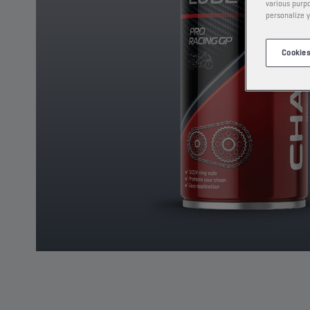
various purpo
personalize y
Cookies