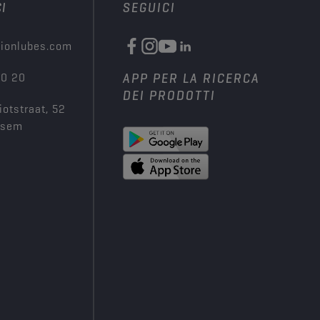
I
SEGUICI
ionlubes.com
00 20
APP PER LA RICERCA
DEI PRODOTTI
iotstraat, 52
ksem