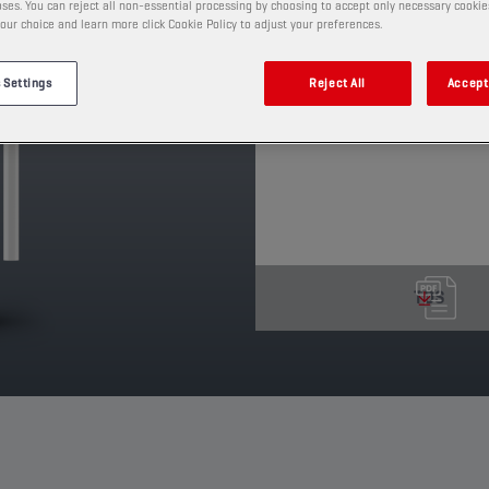
ses. You can reject all non-essential processing by choosing to accept only necessary cookie
adesività di questo lubri
our choice and learn more click Cookie Policy to adjust your preferences.
PRODOTTO: 55505
 Settings
Reject All
Accept 
Guarda i formati e le confezio
TDS