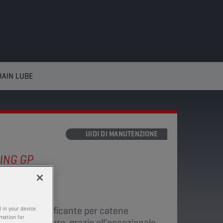
HAIN LUBE
LIQUIDI DI MANUTENZIONE
ING GP
BE
di questo lubrificante per catene
 in your device.
rmation for
durante le gare, grazie all'eccezionale