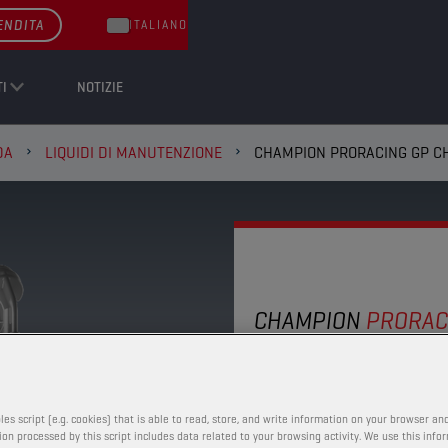
ENDITA
ITALIANO
I
NOTIZIE
DA
LIQUIDI DI MANUTENZIONE
CHAMPION PRORACING GP C
CHAMPION
PRORAC
CHAIN LU
Le proprietà protettive 
les script (e.g. cookies) that is able to read, store, and write information on your browser and
on processed by this script includes data related to your browsing activity. We use this info
rimangono attive anche 