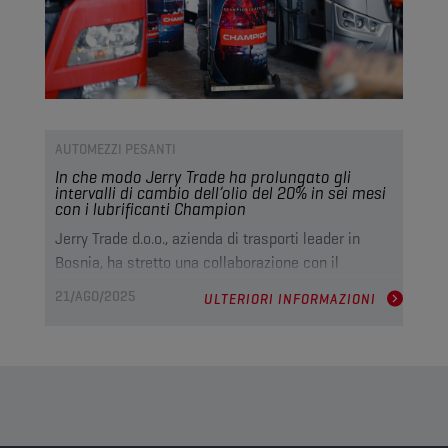
AUTOMEZZI PESANTI
In che modo Jerry Trade ha prolungato gli
intervalli di cambio dell’olio del 20% in sei mesi
con i lubrificanti Champion
Jerry Trade d.o.o., azienda di trasporti leader in
Bosnia, ha stretto una collaborazione con il
produttore di lubrificanti Champion e il distributore
21/AGO/2025
ULTERIORI INFORMAZIONI
Lager d.o.o., al fine di trasformare la propria
strategia di manutenzione della flotta. Passando ai
lubrificanti per impieghi gravosi di Champion, Jerry
Trade ha prolungato gli intervalli di cambio dell’olio
del 20%, risolto i problemi di consumo dell’olio e
migliorato la protezione del motore in tutta la propria