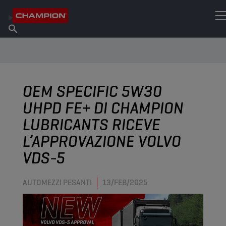
TROVA IL TUO LUBRIFICANTE
Trova un punto vendita
Informazioni su Champion
Prodotti
italiano
Notizie
OEM SPECIFIC 5W30
UHPD FE+ DI CHAMPION
LUBRICANTS RICEVE
L’APPROVAZIONE VOLVO
VDS-5
AUTOMEZZI PESANTI
13/FEB/2025