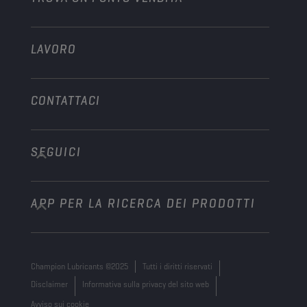
Motori marini
Altro
LAVORO
CONTATTACI
SEGUICI
info@championlubes.com
+32 3 870 00 20
APP PER LA RICERCA DEI PRODOTTI
Georges Gilliotstraat, 52 2620 Hemiksem
Belgium
Champion Lubricants ©2025
Tutti i diritti riservati
Disclaimer
Informativa sulla privacy del sito web
Avviso sui cookie