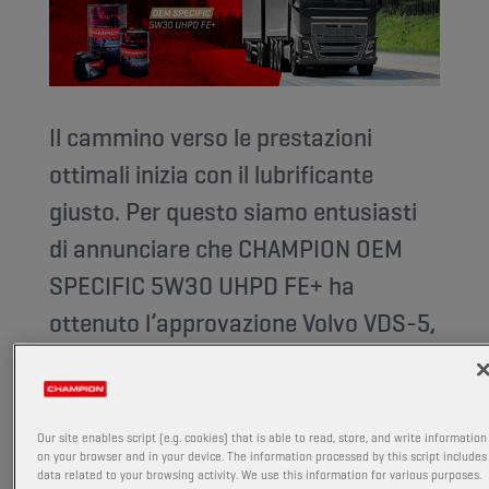
Il cammino verso le prestazioni
ottimali inizia con il lubrificante
giusto. Per questo siamo entusiasti
di annunciare che CHAMPION OEM
SPECIFIC 5W30 UHPD FE+ ha
ottenuto l’approvazione Volvo VDS-5,
diventando un lubrificante approvato
per i più recenti motori Volvo per
impieghi gravosi. Inoltre, questa
Our site enables script (e.g. cookies) that is able to read, store, and write information
on your browser and in your device. The information processed by this script includes
certificazione si applica anche a
data related to your browsing activity. We use this information for various purposes.